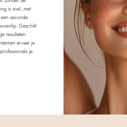
elt zonder de
ng is snel, met
an een seconde
bovenlip. Geschikt
ge resultaten
ystemen ervaar je
professionals je