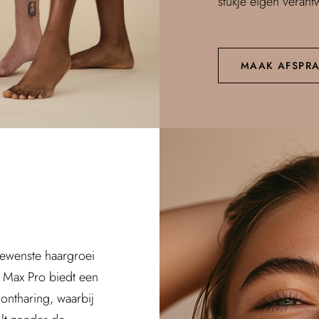
stukje eigen verant
MAAK AFSPR
ewenste haargroei
 Max Pro biedt een
 ontharing, waarbij