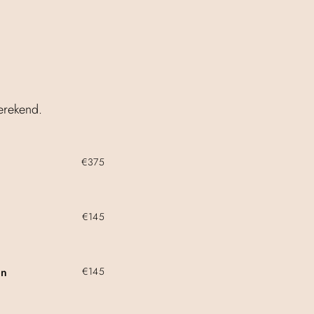
erekend.
€375
€145
en
€145