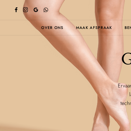
OVER ONS
MAAK AFSPRAAK
BE
G
Ervaa
tech